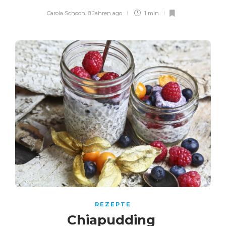
Carola Schoch
,
8 Jahren ago
1 min
REZEPTE
Chiapudding