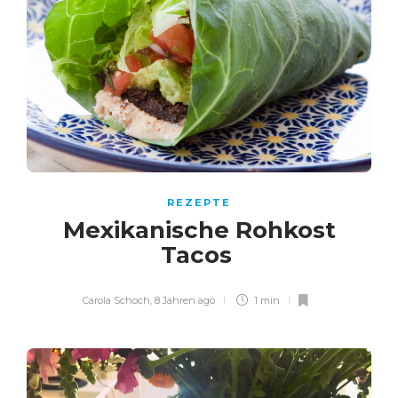
REZEPTE
Mexikanische Rohkost
Tacos
Carola Schoch
,
8 Jahren ago
1 min