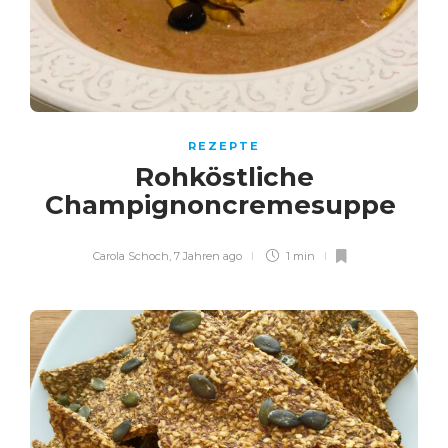
REZEPTE
Rohköstliche
Champignoncremesuppe
Carola Schoch
,
7 Jahren ago
1 min