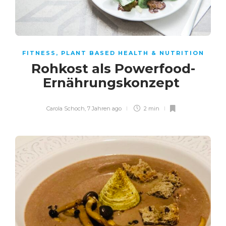
FITNESS
,
PLANT BASED HEALTH & NUTRITION
Rohkost als Powerfood-
Ernährungskonzept
Carola Schoch
,
7 Jahren ago
2 min